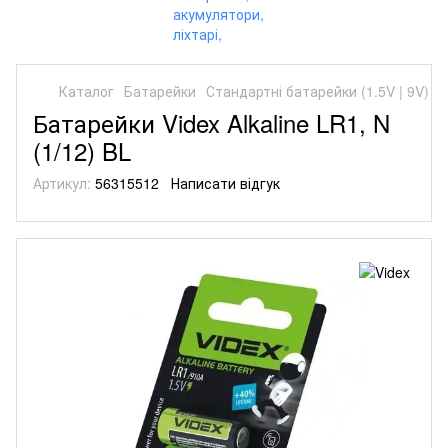
Каталог
Батарейки
Стандартні батарейки (1.5V | 9V)
С
Батарейки Videx Alkaline LR1, N
(1/12) BL
Артикул:
56315512
Написати відгук