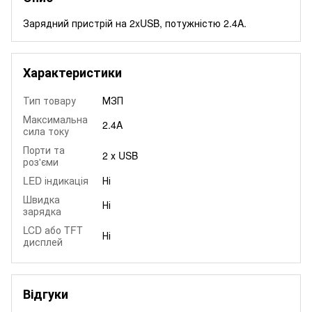
Зарядний пристрій на 2xUSB, потужністю 2.4A.
Характеристики
Тип товару
МЗП
Максимальна
2.4A
сила току
Порти та
2 х USB
роз'єми
LED індикація
Ні
Швидка
Ні
зарядка
LCD або TFT
Ні
дисплей
Відгуки