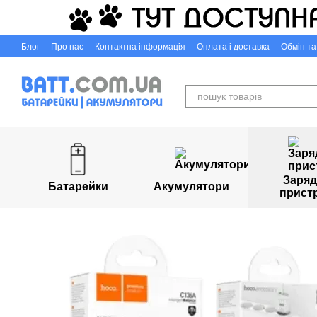
Перейти до основного контенту
Блог
Про нас
Контактна інформація
Оплата і доставка
Обмін т
Capigr.com.ua - інтернет-магазин настільних ігор у Кривому Розі
Заряд
Батарейки
Акумулятори
прист