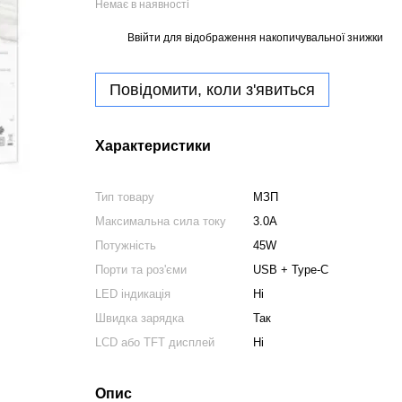
Немає в наявності
Ввійти
для відображення накопичувальної знижки
%
Повідомити, коли з'явиться
Характеристики
Тип товару
МЗП
Максимальна сила току
3.0A
Потужність
45W
Порти та роз'єми
USB + Type-C
LED індикація
Ні
Швидка зарядка
Так
LCD або TFT дисплей
Ні
Опис