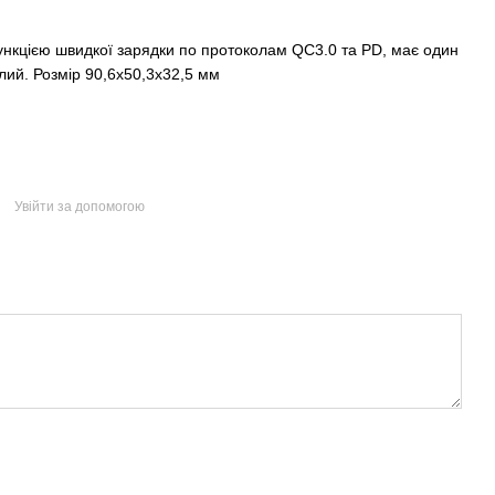
нкцією швидкої зарядки по протоколам QC3.0 та PD, має один
лий. Розмір 90,6х50,3х32,5 мм
Увійти за допомогою