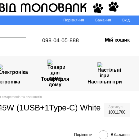
Порівняння
Бажання
Вхід
098-04-05-888
Мій кошик
Товари для
ктроніка
Настільні ігри
дому
я смартфонів та планшетів
5W (1USB+1Type-C) White
Артикул
10011706
Порівняти
В бажання