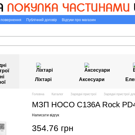
а повернення
Публічний договір
Відгуки про магазин
ні
Ліхтарі
Аксесуари
Еле
рої
Головна
Каталог
Зарядні пристрої
Зарядні пристрої дл
МЗП HOCO C136A Rock PD4
Написати відгук
354.76 грн