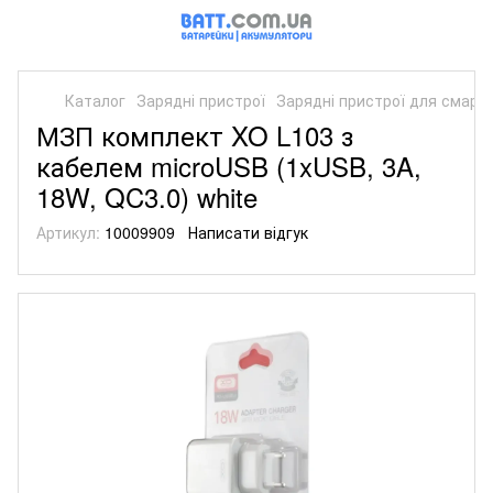
Каталог
Зарядні пристрої
Зарядні пристрої для смарт
МЗП комплект XO L103 з
кабелем microUSB (1xUSB, 3A,
18W, QC3.0) white
Артикул:
10009909
Написати відгук