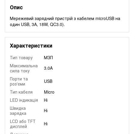
Опис
Мережевий зарядний пристрій з кабелем microUSB на
один USB, 3A, 18W, QC3.0).
Характеристики
Тип товару
МЗП
Максимальна
3.0A
сила току
Порти та
USB
роз'єми
Тип кабеля
Micro
LED індикація
Ні
Швидка
Ні
зарядка
LCD або TFT
Ні
дисплей