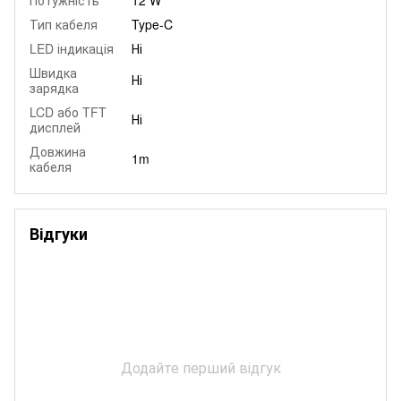
Тип кабеля
Type-C
LED індикація
Ні
Швидка
Ні
зарядка
LCD або TFT
Ні
дисплей
Довжина
1m
кабеля
Відгуки
Додайте перший відгук