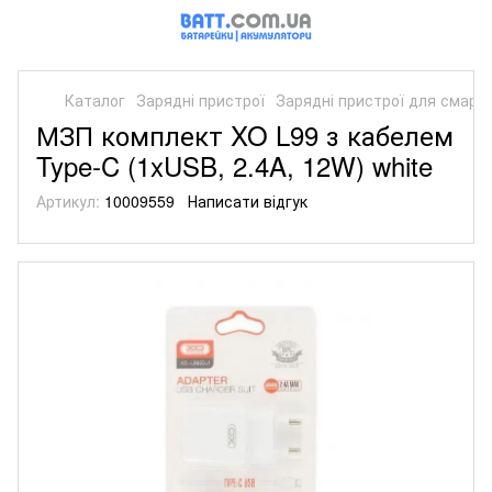
Каталог
Зарядні пристрої
Зарядні пристрої для смарт
МЗП комплект XO L99 з кабелем
Type-C (1xUSB, 2.4A, 12W) white
Артикул:
10009559
Написати відгук