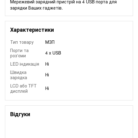
Мережевий зарядний пристрій на 4 USB порта для
зарядки Ваших гаджетів.
Характеристики
Тип товару
МЗП
Порти та
4 х USB
роз'єми
LED індикація
Ні
Швидка
Ні
зарядка
LCD або TFT
Ні
дисплей
Відгуки