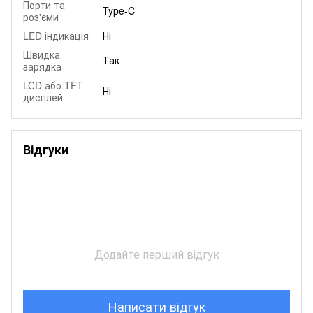
Порти та
Type-C
роз'єми
LED індикація
Ні
Швидка
Так
зарядка
LCD або TFT
Ні
дисплей
Відгуки
Додайте перший відгук
Написати відгук