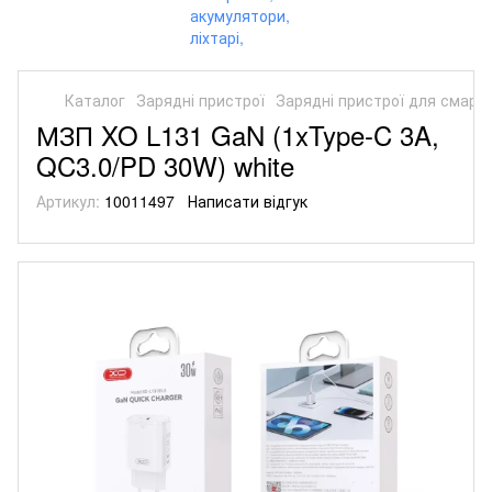
Каталог
Зарядні пристрої
Зарядні пристрої для смарт
МЗП XO L131 GaN (1xType-C 3A,
QC3.0/PD 30W) white
Артикул:
10011497
Написати відгук