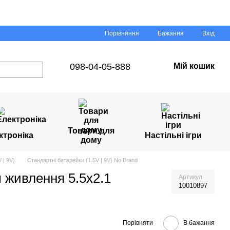
Порівняння
Бажання
Вхід
098-04-05-888
Мій кошик
Товари для
ктроніка
Настільні ігри
дому
 | 9V)
Стандартні батарейки (1.5V | 9V) No Brand
м живлення 5.5х2.1
Артикул
10010897
Порівняти
В бажання