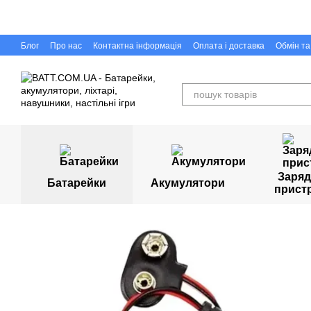
Перейти до основного контенту
Блог
Про нас
Контактна інформація
Оплата і доставка
Обмін т
Capigr.com.ua - інтернет-магазин настільних ігор у Кривому Розі
Заряд
Батарейки
Акумулятори
прист