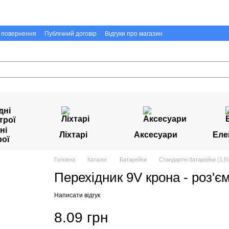
а повернення
Публічний договір
Відгуки про магазин
ні
Ліхтарі
Аксесуари
Еле
рої
Головна
Каталог
Батарейки
Стандартні батарейки (1.5V
Перехідник 9V крона - роз'є
Написати відгук
8.09 грн