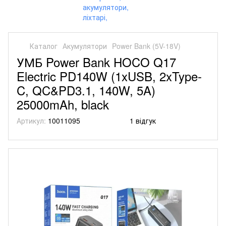
Каталог
Акумулятори
Power Bank (5V-18V)
УМБ Power Bank HOCO Q17
Electric PD140W (1xUSB, 2xType-
C, QC&PD3.1, 140W, 5A)
25000mAh, black
Артикул:
10011095
1 відгук