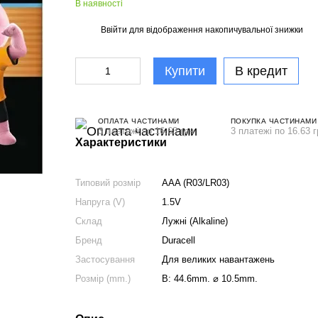
В наявності
Ввійти
для відображення накопичувальної знижки
%
Купити
В кредит
ОПЛАТА ЧАСТИНАМИ
ПОКУПКА ЧАСТИНАМИ
3 платежі по 16.63 грн
3 платежі по 16.63 г
Характеристики
Типовий розмір
AAA (R03/LR03)
Напруга (V)
1.5V
Склад
Лужні (Alkaline)
Бренд
Duracell
Застосування
Для великих навантажень
Розмір (mm.)
В: 44.6mm. ⌀ 10.5mm.