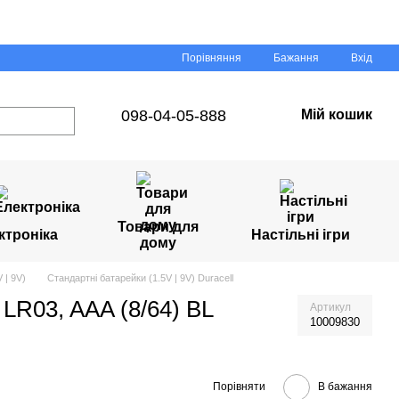
Порівняння
Бажання
Вхід
098-04-05-888
Мій кошик
Товари для
ктроніка
Настільні ігри
дому
 | 9V)
Стандартні батарейки (1.5V | 9V) Duracell
LR03, AAA (8/64) BL
Артикул
10009830
Порівняти
В бажання