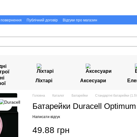
а повернення
Публічний договір
Відгуки про магазин
ні
Ліхтарі
Аксесуари
Еле
рої
Головна
Каталог
Батарейки
Стандартні батарейки (1.5V
Батарейки Duracell Optimum 
Написати відгук
49.88 грн