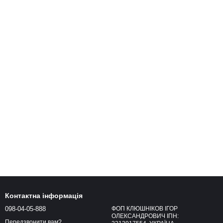
Контактна інформація
098-04-05-888
ФОП КЛЮШНІКОВ ІГОР
ОЛЕКСАНДРОВИЧ ІПН:
Передзвонити вам?