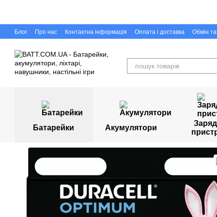
Перейти до основного контенту
Блог
Про нас
Контактна інформація
Оплата і доставка
Обмін т
Capigr.com.ua - інтернет-магазин настільних ігор у Кривому Розі
Заряд
Батарейки
Акумулятори
прист