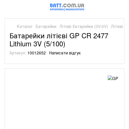
Каталог
Батарейки
Літієві батарейки (3V-6V)
Літієві б
Батарейки літієві GP CR 2477
Lithium 3V (5/100)
Артикул:
10012652
Написати відгук