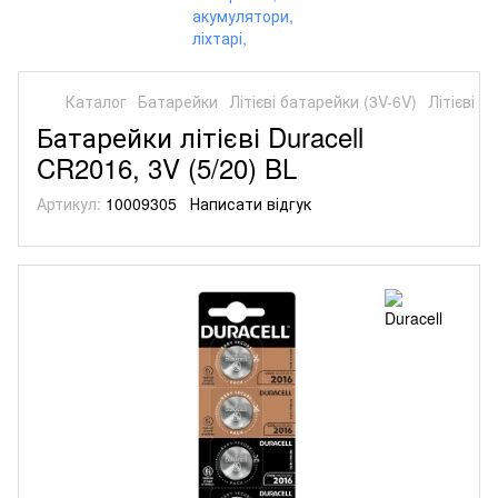
Каталог
Батарейки
Літієві батарейки (3V-6V)
Літієві б
Батарейки літієві Duracell
CR2016, 3V (5/20) BL
Артикул:
10009305
Написати відгук