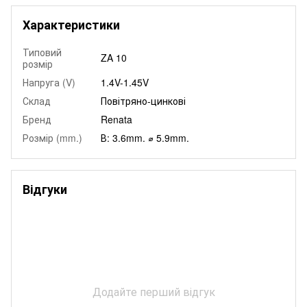
Характеристики
Типовий
ZA 10
розмір
Напруга (V)
1.4V-1.45V
Склад
Повітряно-цинкові
Бренд
Renata
Розмір (mm.)
В: 3.6mm. ⌀ 5.9mm.
Відгуки
Додайте перший відгук