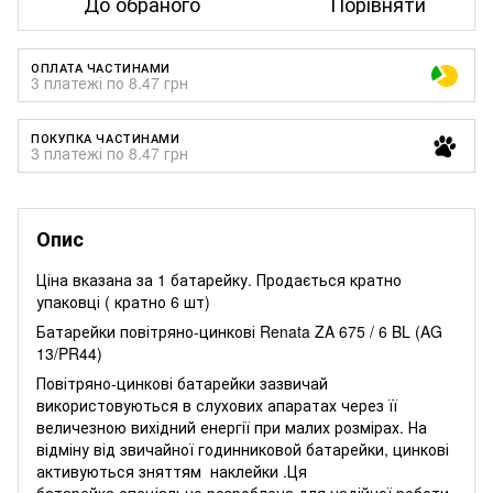
До обраного
Порівняти
ОПЛАТА ЧАСТИНАМИ
3 платежі по 8.47 грн
ПОКУПКА ЧАСТИНАМИ
3 платежі по 8.47 грн
Опис
Ціна вказана за 1 батарейку. Продається кратно
упаковці ( кратно 6 шт)
Батарейки повітряно-цинкові Renata ZA 675 / 6 BL (AG
13/PR44)
Повітряно-цинкові батарейки зазвичай
використовуються в слухових апаратах через її
величезною вихідний енергії при малих розмірах. На
відміну від звичайної годинниковой батарейки, цинкові
активуються зняттям наклейки .Ця
батарейка спеціально розроблена для надійної роботи