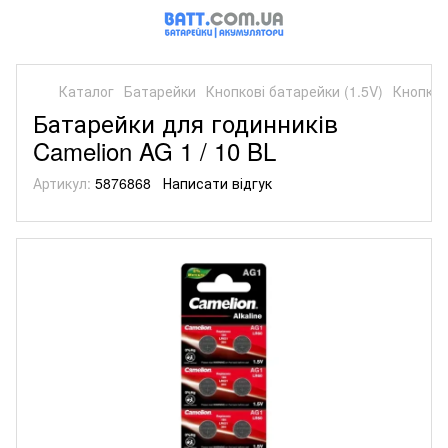
Каталог
Батарейки
Кнопкові батарейки (1.5V)
Кнопков
Батарейки для годинників
Camelion AG 1 / 10 BL
Артикул:
5876868
Написати відгук