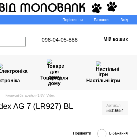
Порівняння
Бажання
Вхід
098-04-05-888
Мій кошик
Товари для
ктроніка
Настільні ігри
дому
Кнопкові батарейки (1.5V) Videx
dex AG 7 (LR927) BL
Артикул
56316654
Порівняти
В бажання