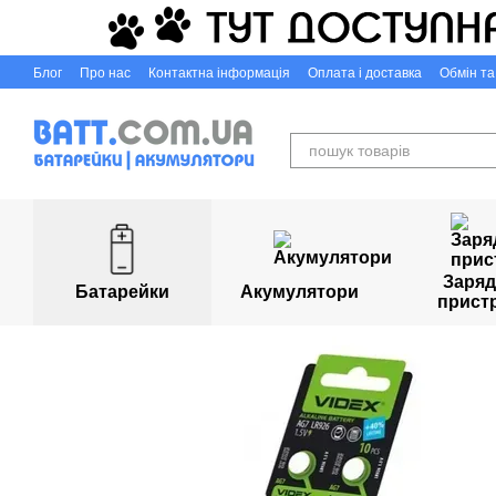
Перейти до основного контенту
Блог
Про нас
Контактна інформація
Оплата і доставка
Обмін т
Capigr.com.ua - інтернет-магазин настільних ігор у Кривому Розі
Заряд
Батарейки
Акумулятори
прист