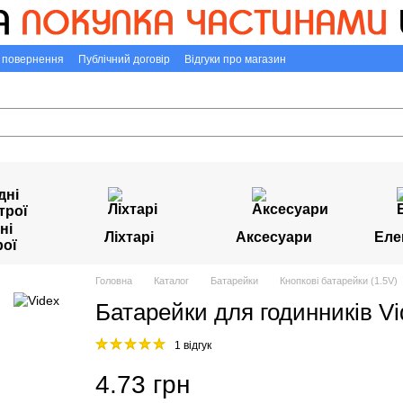
а повернення
Публічний договір
Відгуки про магазин
ні
Ліхтарі
Аксесуари
Еле
рої
Головна
Каталог
Батарейки
Кнопкові батарейки (1.5V)
Батарейки для годинників Vi
1 відгук
4.73 грн