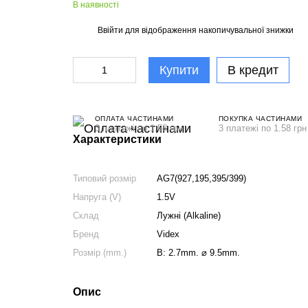
В наявності
Ввійти
для відображення накопичувальної знижки
%
Купити
В кредит
ОПЛАТА ЧАСТИНАМИ
ПОКУПКА ЧАСТИНАМИ
3 платежі по 1.58 грн
3 платежі по 1.58 грн
Характеристики
Типовий розмір
AG7(927,195,395/399)
Напруга (V)
1.5V
Склад
Лужні (Alkaline)
Бренд
Videx
Розмір (mm.)
В: 2.7mm. ⌀ 9.5mm.
Опис