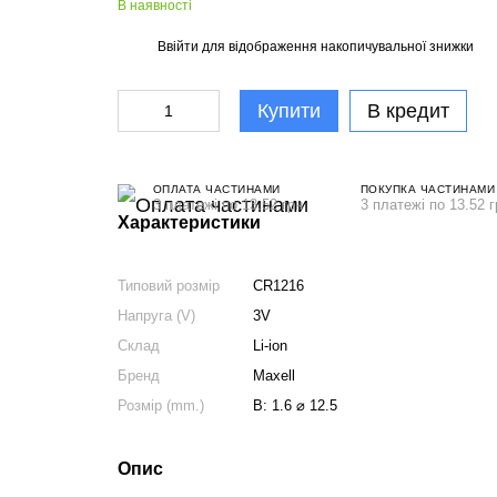
В наявності
Ввійти
для відображення накопичувальної знижки
%
Купити
В кредит
ОПЛАТА ЧАСТИНАМИ
ПОКУПКА ЧАСТИНАМИ
3 платежі по 13.52 грн
3 платежі по 13.52 г
Характеристики
Типовий розмір
CR1216
Напруга (V)
3V
Склад
Li-ion
Бренд
Maxell
Розмір (mm.)
В: 1.6 ⌀ 12.5
Опис