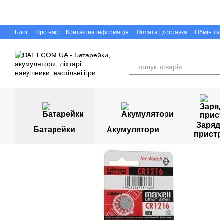
Перейти до основного контенту
Блог
Про нас
Контактна інформація
Оплата і доставка
Обмін т
Capigr.com.ua - інтернет-магазин настільних ігор у Кривому Розі
Заряд
Батарейки
Акумулятори
прист