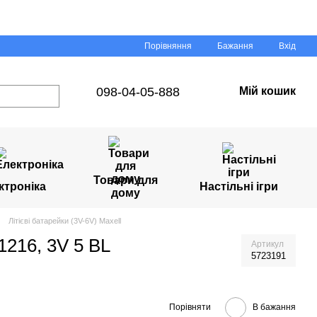
Порівняння
Бажання
Вхід
098-04-05-888
Мій кошик
Товари для
ктроніка
Настільні ігри
дому
Літієві батарейки (3V-6V) Maxell
1216, 3V 5 BL
Артикул
5723191
Порівняти
В бажання