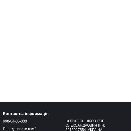
Контактна інформація
098-04-05-888
ФОП КЛЮШНІКОВ ІГОР
ОЛЕКСАНДРОВИЧ ІПН:
Передзвонити вам?
3213917554, УКРАЇНА,