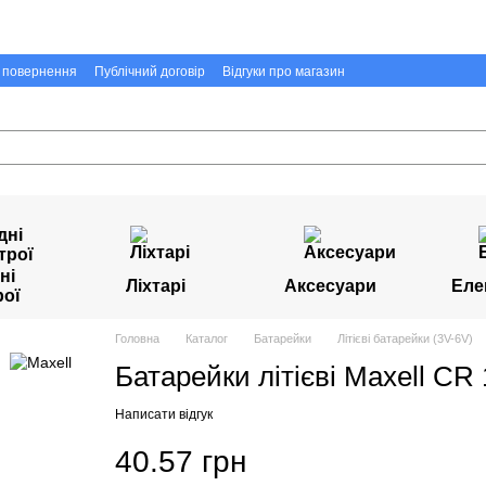
а повернення
Публічний договір
Відгуки про магазин
ні
Ліхтарі
Аксесуари
Еле
рої
Головна
Каталог
Батарейки
Літієві батарейки (3V-6V)
Батарейки літієві Maxell CR 
Написати відгук
40.57 грн