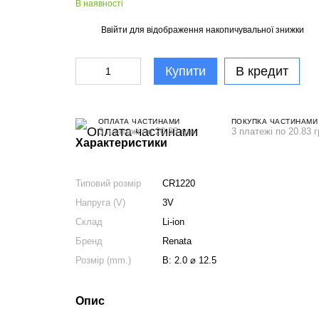
В наявності
Ввійти
для відображення накопичувальної знижки
%
Купити
В кредит
ОПЛАТА ЧАСТИНАМИ
ПОКУПКА ЧАСТИНАМИ
3 платежі по 20.83 грн
3 платежі по 20.83 г
Характеристики
Типовий розмір
CR1220
Напруга (V)
3V
Склад
Li-ion
Бренд
Renata
Розмір (mm.)
В: 2.0 ⌀ 12.5
Опис