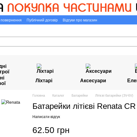
а повернення
Публічний договір
Відгуки про магазин
ні
Ліхтарі
Аксесуари
Еле
рої
Головна
Каталог
Батарейки
Літієві батарейки (3V-6V)
Батарейки літієві Renata CR
Написати відгук
62.50 грн