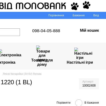
Порівняння
Бажання
Вхід
098-04-05-888
Мій кошик
Товари для
ктроніка
Настільні ігри
дому
Літієві батарейки (3V-6V) Renata
 1220 (1 BL)
Артикул
10002408
Порівняти
В бажання