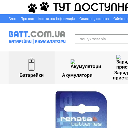
Перейти до основного контенту
Блог
Про нас
Контактна інформація
Оплата і доставка
Обмін т
Capigr.com.ua - інтернет-магазин настільних ігор у Кривому Розі
Заряд
Батарейки
Акумулятори
прист