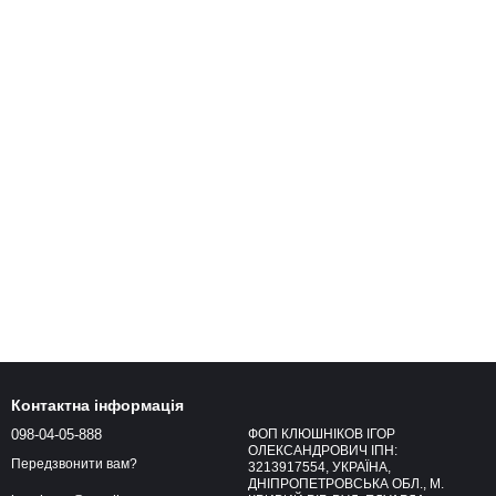
Контактна інформація
098-04-05-888
ФОП КЛЮШНІКОВ ІГОР
ОЛЕКСАНДРОВИЧ ІПН:
Передзвонити вам?
3213917554, УКРАЇНА,
ДНІПРОПЕТРОВСЬКА ОБЛ., М.