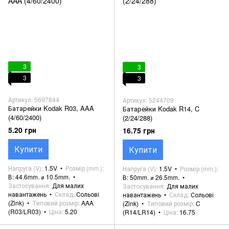
3
3
3
3
Артикул: 5697844
Артикул: 5244709
Батарейки Kodak R03, AAA
Батарейки Kodak R14, C
(4/60/2400)
(2/24/288)
5.20 грн
16.75 грн
Купити
Купити
Напруга (V)
1.5V
Розмір (mm.)
Напруга (V)
1.5V
Розмір (mm.)
В: 44.6mm. ⌀ 10.5mm.
В: 50mm. ⌀ 26.5mm.
Застосування
Для малих
Застосування
Для малих
навантажень
Склад
Сольові
навантажень
Склад
Сольові
(Zink)
Типовий розмір
AAA
(Zink)
Типовий розмір
C
(R03/LR03)
Ціна
5.20
(R14/LR14)
Ціна
16.75