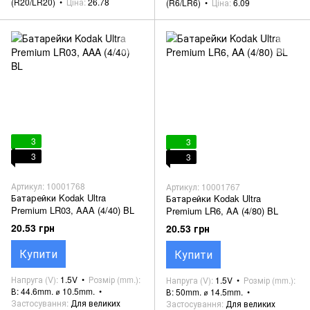
(R20/LR20)
Ціна
26.78
(R6/LR6)
Ціна
6.09
3
3
3
3
Артикул: 10001768
Артикул: 10001767
Батарейки Kodak Ultra
Батарейки Kodak Ultra
Premium LR03, AAA (4/40) BL
Premium LR6, AA (4/80) BL
20.53 грн
20.53 грн
Купити
Купити
Напруга (V)
1.5V
Розмір (mm.)
Напруга (V)
1.5V
Розмір (mm.)
В: 44.6mm. ⌀ 10.5mm.
В: 50mm. ⌀ 14.5mm.
Застосування
Для великих
Застосування
Для великих