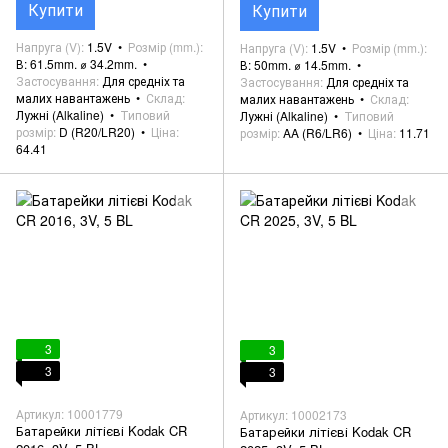
Купити
Купити
Напруга (V)
1.5V
Розмір (mm.)
Напруга (V)
1.5V
Розмір (mm.)
В: 61.5mm. ⌀ 34.2mm.
В: 50mm. ⌀ 14.5mm.
Застосування
Для средніх та
Застосування
Для средніх та
малих навантажень
Склад
малих навантажень
Склад
Лужні (Alkaline)
Типовий
Лужні (Alkaline)
Типовий
розмір
D (R20/LR20)
Ціна
розмір
AA (R6/LR6)
Ціна
11.71
64.41
3
3
3
3
Артикул: 10001779
Артикул: 10002173
Батарейки літієві Kodak CR
Батарейки літієві Kodak CR