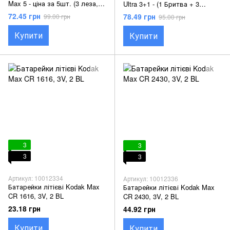
Max 5 - ціна за 5шт. (3 леза,
Ultra 3+1 - (1 Бритва + 3
шведська сталь, алоє,
зміних) (3 леза, шведська
72.45 грн
78.49 грн
99.00 грн
95.00 грн
поворотна головка)
сталь, алоє, поворотна)
Купити
Купити
3
3
3
3
Артикул: 10012334
Артикул: 10012336
Батарейки літієві Kodak Max
Батарейки літієві Kodak Max
CR 1616, 3V, 2 BL
CR 2430, 3V, 2 BL
23.18 грн
44.92 грн
Купити
Купити