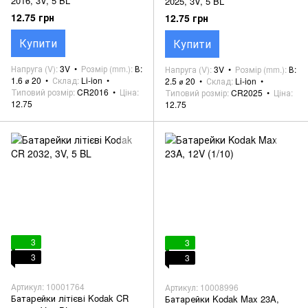
2016, 3V, 5 BL
2025, 3V, 5 BL
12.75 грн
12.75 грн
Купити
Купити
Напруга (V)
3V
Розмір (mm.)
В:
Напруга (V)
3V
Розмір (mm.)
В:
1.6 ⌀ 20
Склад
Li-ion
2.5 ⌀ 20
Склад
Li-ion
Типовий розмір
CR2016
Ціна
Типовий розмір
CR2025
Ціна
12.75
12.75
3
3
3
3
Артикул: 10001764
Артикул: 10008996
Батарейки літієві Kodak CR
Батарейки Kodak Max 23A,