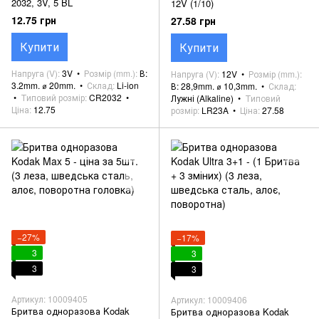
2032, 3V, 5 BL
12V (1/10)
12.75 грн
27.58 грн
Купити
Купити
Напруга (V)
3V
Розмір (mm.)
В:
Напруга (V)
12V
Розмір (mm.)
3.2mm. ⌀ 20mm.
Склад
Li-ion
В: 28,9mm. ⌀ 10,3mm.
Склад
Типовий розмір
CR2032
Лужні (Alkaline)
Типовий
Ціна
12.75
розмір
LR23A
Ціна
27.58
−27%
−17%
3
3
3
3
Артикул: 10009405
Артикул: 10009406
Бритва одноразова Kodak
Бритва одноразова Kodak