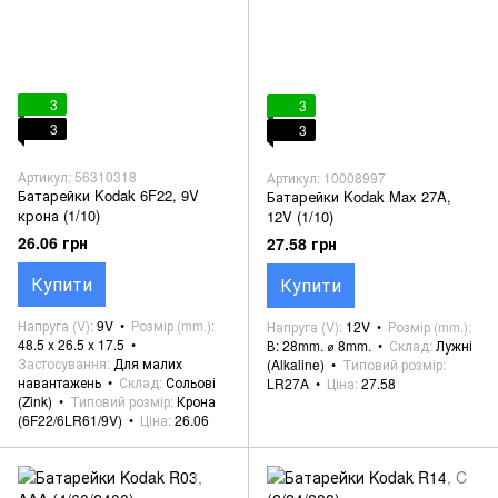
3
3
3
3
Артикул: 56310318
Артикул: 10008997
Батарейки Kodak 6F22, 9V
Батарейки Kodak Max 27A,
крона (1/10)
12V (1/10)
26.06 грн
27.58 грн
Купити
Купити
Напруга (V)
9V
Розмір (mm.)
Напруга (V)
12V
Розмір (mm.)
48.5 x 26.5 x 17.5
В: 28mm. ⌀ 8mm.
Склад
Лужні
Застосування
Для малих
(Alkaline)
Типовий розмір
навантажень
Склад
Сольові
LR27A
Ціна
27.58
(Zink)
Типовий розмір
Крона
(6F22/6LR61/9V)
Ціна
26.06