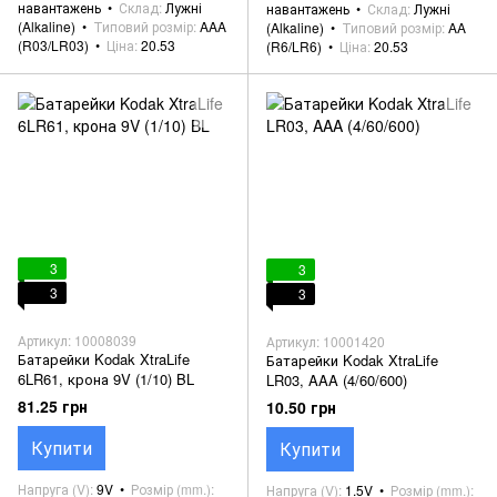
навантажень
Склад
Лужні
навантажень
Склад
Лужні
(Alkaline)
Типовий розмір
AAA
(Alkaline)
Типовий розмір
AA
(R03/LR03)
Ціна
20.53
(R6/LR6)
Ціна
20.53
3
3
3
3
Артикул: 10008039
Артикул: 10001420
Батарейки Kodak XtraLife
Батарейки Kodak XtraLife
6LR61, крона 9V (1/10) BL
LR03, AAA (4/60/600)
81.25 грн
10.50 грн
Купити
Купити
Напруга (V)
9V
Розмір (mm.)
Напруга (V)
1.5V
Розмір (mm.)