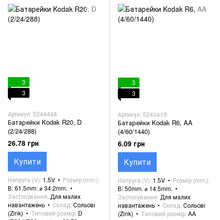
3
3
3
3
Артикул: 5244448
Артикул: 5240419
Батарейки Kodak R20, D
Батарейки Kodak R6, AA
(2/24/288)
(4/60/1440)
26.78 грн
6.09 грн
Купити
Купити
Напруга (V)
1.5V
Розмір (mm.)
Напруга (V)
1.5V
Розмір (mm.)
В: 61.5mm. ⌀ 34.2mm.
В: 50mm. ⌀ 14.5mm.
Застосування
Для малих
Застосування
Для малих
навантажень
Склад
Сольові
навантажень
Склад
Сольові
(Zink)
Типовий розмір
D
(Zink)
Типовий розмір
AA