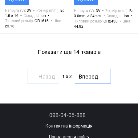
Напруга (V)
3V
Розмір (mm.)
В:
Напруга (V)
3V
Розмір (mm.)
В:
1.6 ⌀ 16
Склад
Li-ion
3.0mm. ⌀ 24mm.
Склад
Li-ion
Типовий розмір
CR1616
Ціна
Типовий розмір
CR2430
Ціна
23.18
44.92
Показати ще 14 товарів
Назад
Вперед
1
з 2
098-04-05-888
Контактна інформація
Повна версія сайту