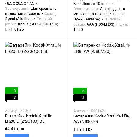
48.5 x 26.5 x 17.5
В: 44.6mm. ⌀ 10.5mm.
Застосування
Для средніх та
Застосування
Для средніх та
малих навантажень
Склад
малих навантажень
Склад
Лужні (Alkaline)
Типовий
Лужні (Alkaline)
Типовий
розмір
Крона (6F22/6LR61/9V)
розмір
AAA (R03/LR03)
Ціна
Ціна
81.25
10.50
3
3
3
3
Артикул: 30047
Артикул: 10001421
Батарейки Kodak XtraLife
Батарейки Kodak XtraLife LR6,
LR20, D (2/20/100) BL
AA (4/60/720)
64.41 грн
11.71 грн