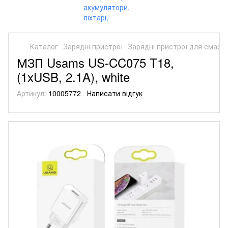
Каталог
Зарядні пристрої
Зарядні пристрої для смарт
МЗП Usams US-CC075 T18,
(1xUSB, 2.1A), white
Артикул:
10005772
Написати відгук