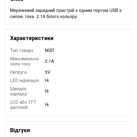
Мережевий зарядний пристрій з одним портом USB з
силою тока 2,1А білого кольору.
Характеристики
Тип товару
МЗП
Максимальна
2.1A
сила току
Напруга
5V
LED індикація
Ні
Швидка
Ні
зарядка
LCD або TFT
Ні
дисплей
Відгуки