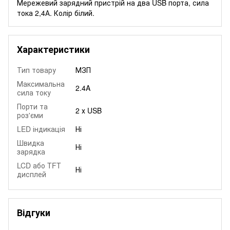
Мережевий зарядний пристрій на два USB порта, сила
тока 2,4А. Колір білий.
Характеристики
Тип товару
МЗП
Максимальна
2.4A
сила току
Порти та
2 х USB
роз'єми
LED індикація
Ні
Швидка
Ні
зарядка
LCD або TFT
Ні
дисплей
Відгуки