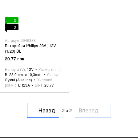
3
3
Артикул: 5946338
Батарейки Philips 23A, 12V
(1/20) BL
20.77 грн
Напруга (V)
12V
Розмір (mm.)
В: 28,9mm. ⌀ 10,3mm.
Склад
Лужні (Alkaline)
Типовий
розмір
LR23A
Ціна
20.77
Назад
Вперед
2
з 2