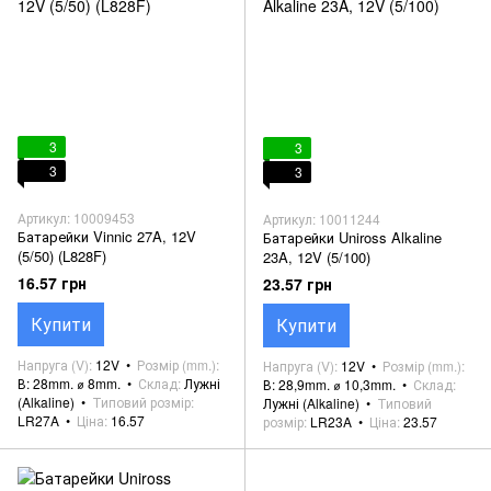
3
3
3
3
Артикул: 10009453
Артикул: 10011244
Батарейки Vinnic 27A, 12V
Батарейки Uniross Alkaline
(5/50) (L828F)
23A, 12V (5/100)
16.57 грн
23.57 грн
Купити
Купити
Напруга (V)
12V
Розмір (mm.)
Напруга (V)
12V
Розмір (mm.)
В: 28mm. ⌀ 8mm.
Склад
Лужні
В: 28,9mm. ⌀ 10,3mm.
Склад
(Alkaline)
Типовий розмір
Лужні (Alkaline)
Типовий
LR27A
Ціна
16.57
розмір
LR23A
Ціна
23.57