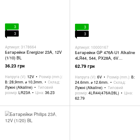
3
3
3
3
Артикул: 3178664
Артикул: 10000167
Батарейки Energizer 23A, 12V
Батарейки GP 476A-U1 Alkaline
(1/10) BL
4LR44, 544, PX28A, 6V
блистер
36.23 грн
62.79 грн
Напруга (V)
12V
Розмір (mm.)
Напруга (V)
6V
Розмір (mm.)
В:
В: 28,9mm. ⌀ 10,3mm.
Склад
24.6mm. ⌀ 12.6mm.
Склад
Лужні (Alkaline)
Типовий
Лужні (Alkaline)
Типовий
розмір
LR23A
Ціна
36.23
розмір
4LR44(476A/28L)
Ціна
62.79