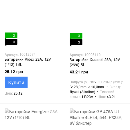
3
3
3
3
Артикул: 10012574
Артикул: 10005119
Батарейки Videx 23A, 12V
Батарейки Duracell 23A, 12V
(1/12) 1BL
(2/20) BL
25.12 грн
43.21 грн
Купити
Напруга (V)
12V
Розмір (mm.)
В: 28,9mm. ⌀ 10,3mm.
Склад
Лужні (Alkaline)
Типовий
Ціна
25.12
розмір
LR23A
Ціна
43.21