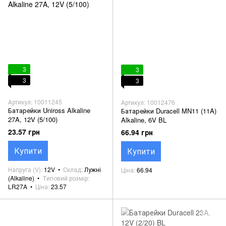
3
3
3
3
Артикул: 10011245
Артикул: 10012476
Батарейки Uniross Alkaline
Батарейки Duracell MN11 (11A)
27A, 12V (5/100)
Alkaline, 6V BL
23.57 грн
66.94 грн
Купити
Купити
Напруга (V)
12V
Склад
Лужні
Ціна
66.94
(Alkaline)
Типовий розмір
LR27A
Ціна
23.57